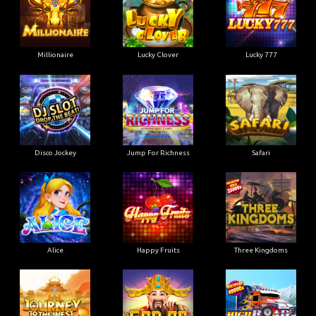
Millionaire
Lucky Clover
Lucky 777
Disco Jockey
Jump For Richness
Safari
Alice
Happy Fruits
Three Kingdoms