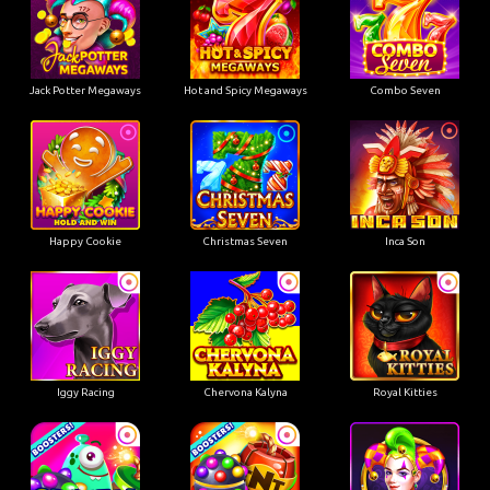
Jack Potter Megaways
Hot and Spicy Megaways
Combo Seven
Happy Cookie
Christmas Seven
Inca Son
Iggy Racing
Chervona Kalyna
Royal Kitties