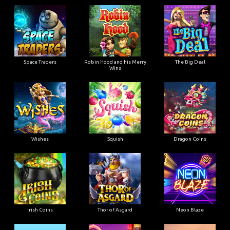
Space Traders
Robin Hood and his Merry
The Big Deal
Wins
Wishes
Squish
Dragon Coins
Irish Coins
Thor of Asgard
Neon Blaze