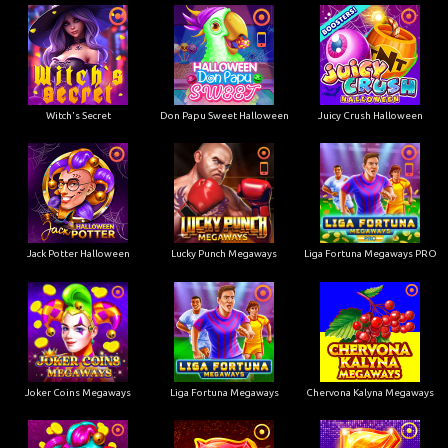
Witch's Secret
Don Papu Sweet Halloween
Juicy Crush Halloween
Jack Potter Halloween
Lucky Punch Megaways
Liga Fortuna Megaways PRO
Joker Coins Megaways
Liga Fortuna Megaways
Chervona Kalyna Megaways