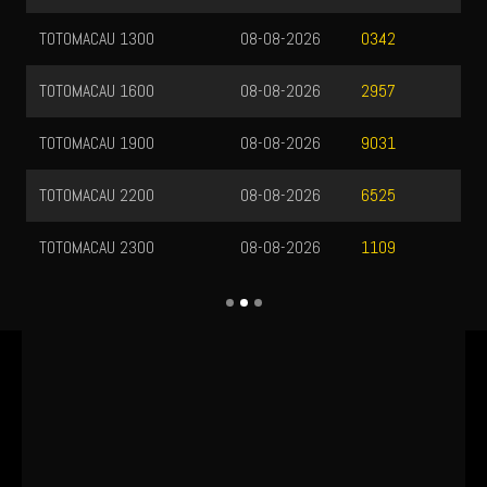
TOTOMACAU 1300
08-08-2026
0342
TOTOMACAU 1600
08-08-2026
2957
TOTOMACAU 1900
08-08-2026
9031
TOTOMACAU 2200
08-08-2026
6525
TOTOMACAU 2300
08-08-2026
1109