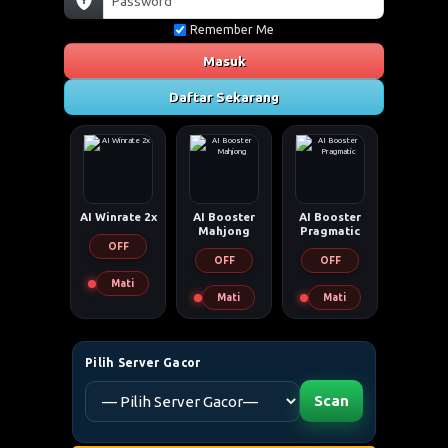
Remember Me
Masuk
Daftar Sekarang
AI Winrate 2x
AI Booster
AI Booster
Mahjong
Pragmatic
OFF
OFF
OFF
Mati
Mati
Mati
Pilih Server Gacor
Scan