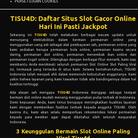
PERSETUJUAN COOKIES
TISU4D: Daftar Situs Slot Gacor Online
Hari Ini Pasti Jackpot
Sekarang ini
TISU4D
telah melakukan berbagai macam update untuk
menunjang elektabilitas dalam bermain permainan online yang
menggunakan uang asli sebagai alat pembayaran sah, permainan online yang
kami sediakan berupa permainan bola online, permainan kasino secara
daring, permainan slot online, permainan menembak ikan online dan
permainan togel online. Dilengkapi dengan berbagai fitur menarik, kami siap
membantu Anda menikmati seluruh permainan Slot Online Slot Paling Viral
ini, termasuk yang tersedia di situs kami. Selama bertahun-tahun, TISU4D
Indonesia telah menjadi ahli dalam memenuhi kebutuhan anggotanya. Kami
yakin bahwa layanan yang kami tawarkan tidak ada bandingannya dalam hal
kualitas tertinggi.
Ada alasan sah mengapa
TISU4D
Indonesia dianggap sebagai tempat
bermain slot online mudah menang menggunakan pulsa terbaik di Indonesia.
Demi kepuasan Anda, kami terus berupaya meningkatkan kualitas layanan
kami dengan memberikan fasilitas terbaik kepada anggota TISU4D. Oleh
karena itu, kami akan selalu memperluas rekomendasi lokasi permainan
kepada para member agar dapat diketahui oleh seluruh masyarakat
Indonesia.
3 Keunggulan Bermain Slot Online Paling