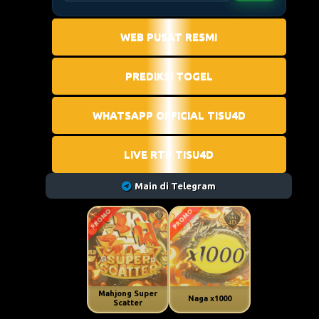
WEB PUSAT RESMI
PREDIKSI TOGEL
WHATSAPP OFFICIAL TISU4D
LIVE RTP TISU4D
Main di Telegram
PROMO
PROMO
Mahjong Super
Naga x1000
Scatter