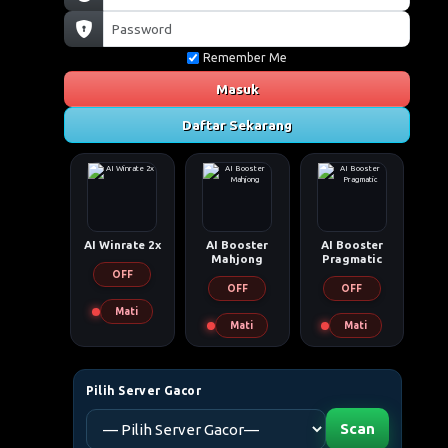
Remember Me
Masuk
Daftar Sekarang
AI Winrate 2x
AI Booster
AI Booster
Mahjong
Pragmatic
OFF
OFF
OFF
Mati
Mati
Mati
Pilih Server Gacor
Scan