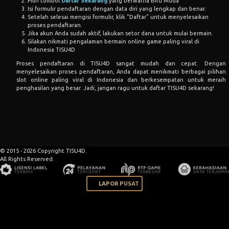
Pilih tombol
Daftar Sekarang
yang berwarna Biru Muda
Isi formulir pendaftaran dengan data diri yang lengkap dan benar.
Setelah selesai mengisi formulir, klik "Daftar" untuk menyelesaikan
proses pendaftaran.
Jika akun Anda sudah aktif, lakukan setor dana untuk mulai bermain.
Silakan nikmati pengalaman bermain online game paling viral di
Indonesia TISU4D
Proses pendaftaran di TISU4D sangat mudah dan cepat. Dengan
menyelesaikan proses pendaftaran, Anda dapat menikmati berbagai pilihan
slot online paling viral di Indonesia dan berkesempatan untuk meraih
penghasilan yang besar. Jadi, jangan ragu untuk daftar TISU4D sekarang!
© 2015 - 2026 Copyright TISU4D.
All Rights Reserved.
LAPOR PUSAT