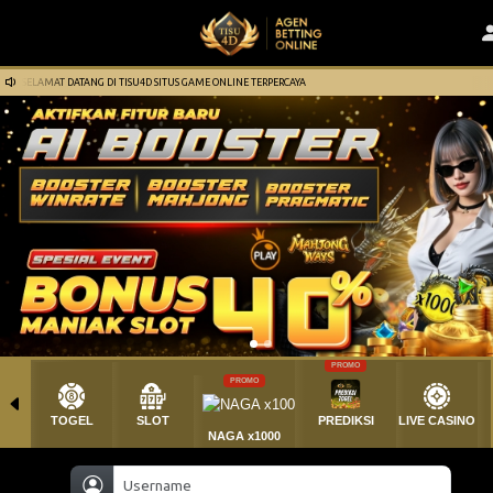
SELAMAT DATANG DI TISU4D SITUS GAME ONLINE TERPERCAYA
PROMO
PROMO
TOGEL
SLOT
PREDIKSI
LIVE CASINO
NAGA x1000