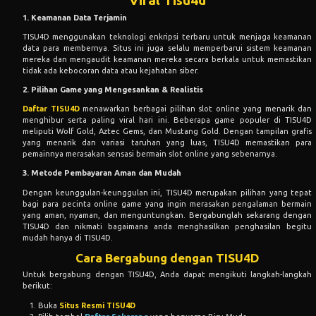
Viral Tisu4d
1. Keamanan Data Terjamin
TISU4D menggunakan teknologi enkripsi terbaru untuk menjaga keamanan
data para membernya. Situs ini juga selalu memperbarui sistem keamanan
mereka dan mengaudit keamanan mereka secara berkala untuk memastikan
tidak ada kebocoran data atau kejahatan siber.
2. Pilihan Game yang Mengesankan & Realistis
Daftar TISU4D
menawarkan berbagai pilihan slot online yang menarik dan
menghibur serta paling viral hari ini. Beberapa game populer di TISU4D
meliputi Wolf Gold, Aztec Gems, dan Mustang Gold. Dengan tampilan grafis
yang menarik dan variasi taruhan yang luas, TISU4D memastikan para
pemainnya merasakan sensasi bermain slot online yang sebenarnya.
3. Metode Pembayaran Aman dan Mudah
Dengan keunggulan-keunggulan ini, TISU4D merupakan pilihan yang tepat
bagi para pecinta online game yang ingin merasakan pengalaman bermain
yang aman, nyaman, dan menguntungkan. Bergabunglah sekarang dengan
TISU4D dan nikmati bagaimana anda menghasilkan penghasilan begitu
mudah hanya di TISU4D.
Cara Bergabung dengan TISU4D
Untuk bergabung dengan TISU4D, Anda dapat mengikuti langkah-langkah
berikut:
Buka
Situs Resmi TISU4D