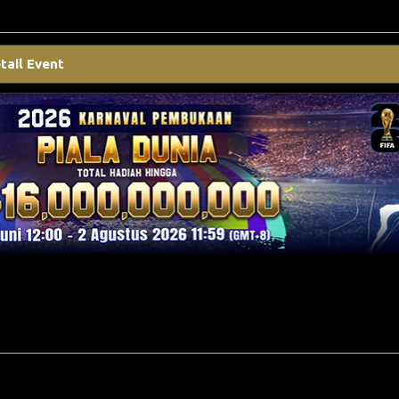
tail Event