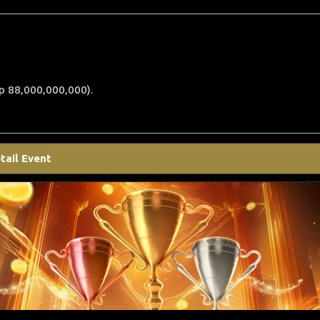
Rp 88,000,000,000).
tail Event