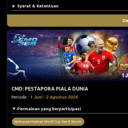
Syarat & Ketentuan
De
CMD: PESTAPORA PIALA DUNIA
Periode :
1 Juni - 2 Agustus 2026
Permainan yang berpartisipasi
Semua permainan World Cup dan E-Soccer