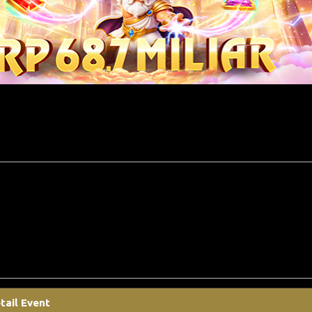
tail Event