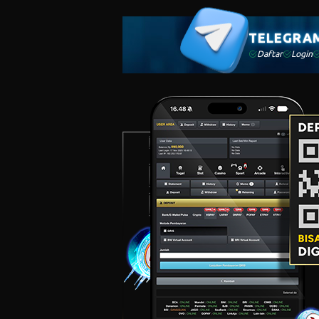
TELEGRA
Daftar
Login