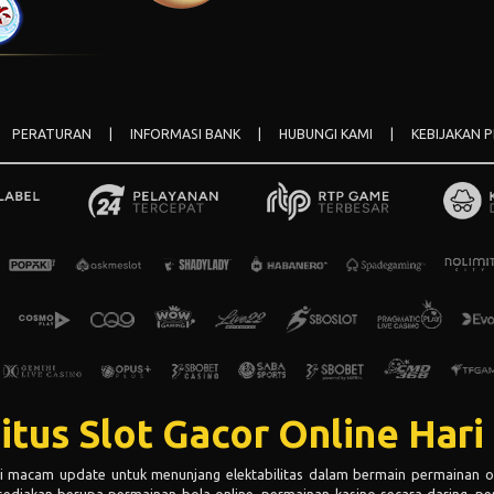
PERATURAN
|
INFORMASI BANK
|
HUBUNGI KAMI
|
KEBIJAKAN P
itus Slot Gacor Online Hari 