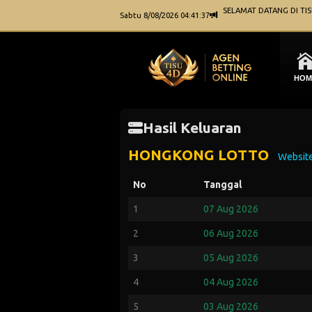
SELAMAT DATANG DI TI
Sabtu 8/08/2026 04:41:37
HOM
Hasil Keluaran
HONGKONG LOTTO
Websit
No
Tanggal
1
07 Aug 2026
2
06 Aug 2026
3
05 Aug 2026
4
04 Aug 2026
5
03 Aug 2026