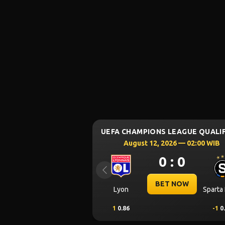
7/8/2026
7/8/2026
7/8/20
TOTOMACAU 0000
SYDNEY L
4072
37
8/8/2026
7/8/20
UEFA CHAMPIONS LEAGUE QUAL
August 11, 2026 — 22:59 WI
0 : 0
Previous
BET NOW
Unio
Bodo Glimt
Gi
0.75
0.82
-0.