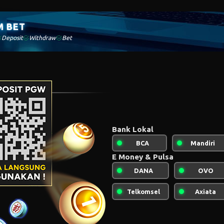
M BET
Deposit
Withdraw
Bet
Bank Lokal
BCA
Mandiri
E Money & Pulsa
DANA
OVO
Telkomsel
Axiata