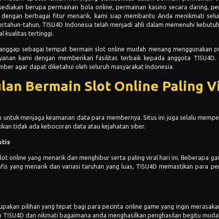
ediakan berupa permainan bola online, permainan kasino secara daring, p
i dengan berbagai fitur menarik, kami siap membantu Anda menikmati seluruh
 bertahun-tahun, TISU4D Indonesia telah menjadi ahli dalam memenuhi kebutu
kualitas tertinggi.
anggap sebagai tempat bermain slot online mudah menang menggunakan pul
ayanan kami dengan memberikan fasilitas terbaik kepada anggota TISU4D. 
ber agar dapat diketahui oleh seluruh masyarakat Indonesia.
lan Bermain Slot Online Paling Vi
u untuk menjaga keamanan data para membernya. Situs ini juga selalu mem
an tidak ada kebocoran data atau kejahatan siber.
stis
ot online yang menarik dan menghibur serta paling viral hari ini. Beberapa g
is yang menarik dan variasi taruhan yang luas, TISU4D memastikan para pe
upakan pilihan yang tepat bagi para pecinta online game yang ingin merasa
 TISU4D dan nikmati bagaimana anda menghasilkan penghasilan begitu mudah