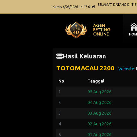
SELAMAT DATANG DI TI
Kamis 6/08/2026 14:47:02
HOM
Hasil Keluaran
TOTOMACAU 2200
Website:
No
Tanggal
1
05 Aug 2026
2
04 Aug 2026
3
03 Aug 2026
4
02 Aug 2026
5
01 Aug 2026