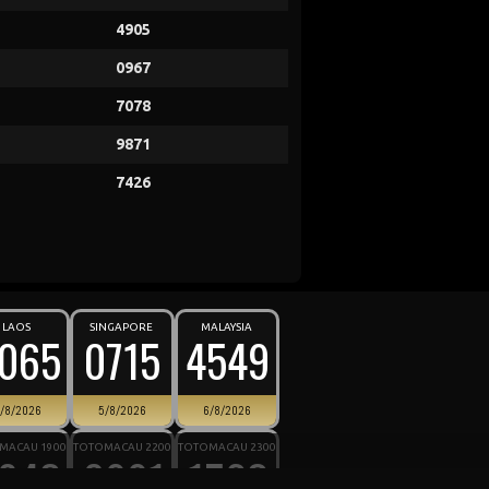
4905
0967
7078
9871
7426
LAOS
SINGAPORE
MALAYSIA
065
0715
4549
/8/2026
5/8/2026
6/8/2026
MACAU 1900
TOTOMACAU 2200
TOTOMACAU 2300
843
0991
1563