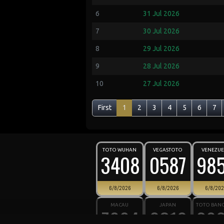
6
31 Jul 2026
7
30 Jul 2026
8
29 Jul 2026
9
28 Jul 2026
10
27 Jul 2026
First
1
2
3
4
5
6
7
TOTO WUHAN
VEGASTOTO
VENEZU
3408
0587
98
6/8/2026
6/8/2026
6/8/20
MACAU
JAPAN
TOTO BAN
7894
0310
68