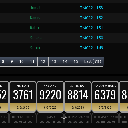
Jumat
TMC22 - 153
Kamis
TMC22 - 152
Rabu
TMC22 - 151
Selasa
TMC22 - 150
Senin
TMC22 - 149
8
9
10
11
12
13
14
15
Last ( 73 )
ELA
VIETNAM
HK SIANG
SG METRO
MALAYSIA SIANG
52
3761
9220
8814
6379
8
26
6/8/2026
6/8/2026
6/8/2026
6/8/2026
6
GKOK
HONDA POOLS
QATAR
TOTOMACAU 1300
TOTOMACAU 1600
TOTO
08
2713
6642
9894
0597
5