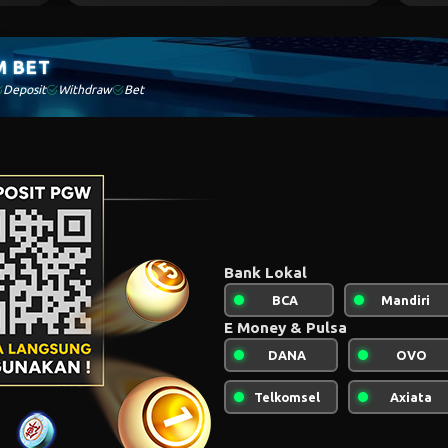
M BET
Deposit
Withdraw
Bet
Bank Lokal
BCA
Mandiri
E Money & Pulsa
DANA
OVO
Telkomsel
Axiata