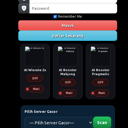
Remember Me
Masuk
Daftar Sekarang
AI Winrate 2x
AI Booster
AI Booster
Mahjong
Pragmatic
OFF
OFF
OFF
Mati
Mati
Mati
Pilih Server Gacor
Scan