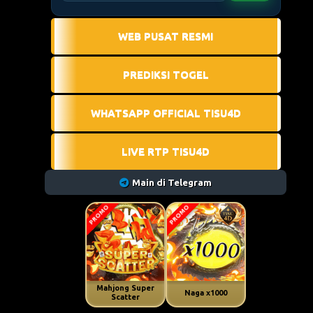
WEB PUSAT RESMI
PREDIKSI TOGEL
WHATSAPP OFFICIAL TISU4D
LIVE RTP TISU4D
Main di Telegram
PROMO
PROMO
Mahjong Super
Naga x1000
Scatter