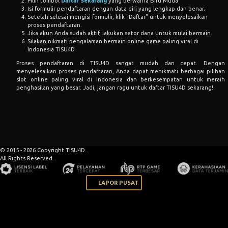
Pilih tombol
Daftar Sekarang
yang berwarna Biru Muda
Isi formulir pendaftaran dengan data diri yang lengkap dan benar.
Setelah selesai mengisi formulir, klik "Daftar" untuk menyelesaikan
proses pendaftaran.
Jika akun Anda sudah aktif, lakukan setor dana untuk mulai bermain.
Silakan nikmati pengalaman bermain online game paling viral di
Indonesia TISU4D
Proses pendaftaran di TISU4D sangat mudah dan cepat. Dengan
menyelesaikan proses pendaftaran, Anda dapat menikmati berbagai pilihan
slot online paling viral di Indonesia dan berkesempatan untuk meraih
penghasilan yang besar. Jadi, jangan ragu untuk daftar TISU4D sekarang!
© 2015 - 2026 Copyright TISU4D.
All Rights Reserved.
LAPOR PUSAT