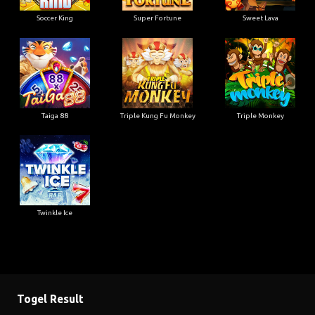
Soccer King
Super Fortune
Sweet Lava
Taiga 88
Triple Kung Fu Monkey
Triple Monkey
Twinkle Ice
Togel Result