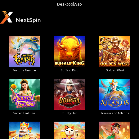
NextSpin
Fortune Familiar
Buffalo King
Golden West
Sacred Fortune
Bounty Hunt
Treasure of Atlantis