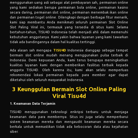
yang kami sediakan berupa permainan bola online, permainan kasino
secara daring, permainan slot online, permainan menembak ikan online
dan permainan togel online. Dilengkapi dengan berbagai fitur menarik,
kami siap membantu Anda menikmati seluruh permainan Slot Online
Slot Paling Viral ini, termasuk yang tersedia di situs kami. Selama
bertahun-tahun, TISU4D Indonesia telah menjadi ahli dalam memenuhi
kebutuhan anggotanya. Kami yakin bahwa layanan yang kami tawarkan
tidak ada bandingannya dalam hal kualitas tertinggi.
Ada alasan sah mengapa
TISU4D
Indonesia dianggap sebagai tempat
bermain slot online mudah menang menggunakan pulsa terbaik di
Indonesia. Demi kepuasan Anda, kami terus berupaya meningkatkan
kualitas layanan kami dengan memberikan fasilitas terbaik kepada
anggota TISU4D. Oleh karena itu, kami akan selalu memperluas
rekomendasi lokasi permainan kepada para member agar dapat
diketahui oleh seluruh masyarakat Indonesia.
3 Keunggulan Bermain Slot Online Paling
Viral Tisu4d
1. Keamanan Data Terjamin
TISU4D menggunakan teknologi enkripsi terbaru untuk menjaga
keamanan data para membernya. Situs ini juga selalu memperbarui
sistem keamanan mereka dan mengaudit keamanan mereka secara
berkala untuk memastikan tidak ada kebocoran data atau kejahatan
siber.
2. Pilihan Game yang Mengesankan & Realistis