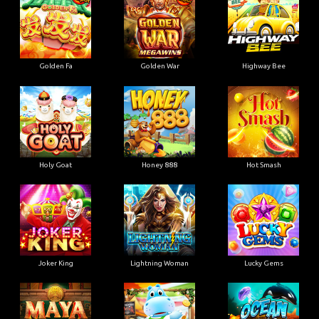
Golden Fa
Golden War
Highway Bee
Holy Goat
Honey 888
Hot Smash
Joker King
Lightning Woman
Lucky Gems