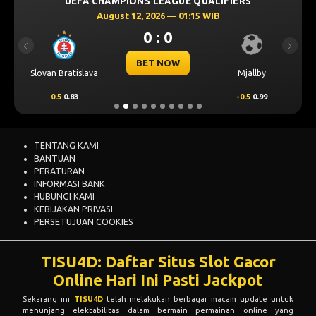
August 12, 2026 — 01:15 WIB
0 : 0
Previous
Next
BET NOW
Slovan Bratislava
Mjallby
0.5
0.83
-0.5
0.99
TENTANG KAMI
BANTUAN
PERATURAN
INFORMASI BANK
HUBUNGI KAMI
KEBIJAKAN PRIVASI
PERSETUJUAN COOKIES
TISU4D: Daftar Situs Slot Gacor
Online Hari Ini Pasti Jackpot
Sekarang ini
TISU4D
telah melakukan berbagai macam update untuk
menunjang elektabilitas dalam bermain permainan online yang
menggunakan uang asli sebagai alat pembayaran sah, permainan online