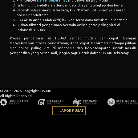
Pilih tombol
Daftar Sekarang
yang berwarna Biru Muda
Isi formulir pendaftaran dengan data diri yang lengkap dan benar.
Setelah selesai mengisi formulir, klik "Daftar" untuk menyelesaikan
proses pendaftaran.
Jika akun Anda sudah aktif, lakukan setor dana untuk mulai bermain.
Silakan nikmati pengalaman bermain online game paling viral di
Indonesia TISU4D
Proses pendaftaran di TISU4D sangat mudah dan cepat. Dengan
menyelesaikan proses pendaftaran, Anda dapat menikmati berbagai pilihan
slot online paling viral di Indonesia dan berkesempatan untuk meraih
penghasilan yang besar. Jadi, jangan ragu untuk daftar TISU4D sekarang!
© 2015 - 2026 Copyright TISU4D.
All Rights Reserved.
LAPOR PUSAT