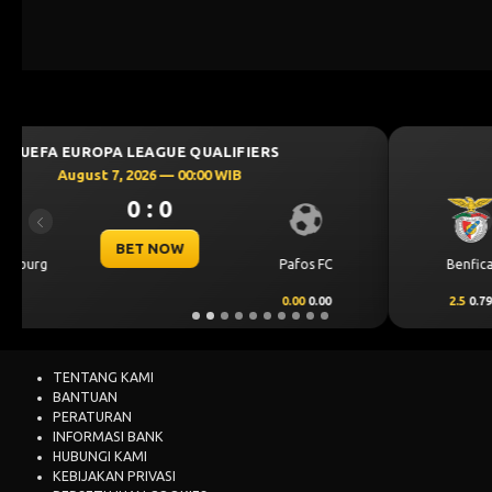
UEFA EUROPA LEAGUE QUALIFIERS
August 7, 2026 — 02:00 WIB
0 : 0
Previous
Ne
BET NOW
Benfica
Heart of Midlothian
2.5
0.79
-2.5
-0.98
TENTANG KAMI
BANTUAN
PERATURAN
INFORMASI BANK
HUBUNGI KAMI
KEBIJAKAN PRIVASI