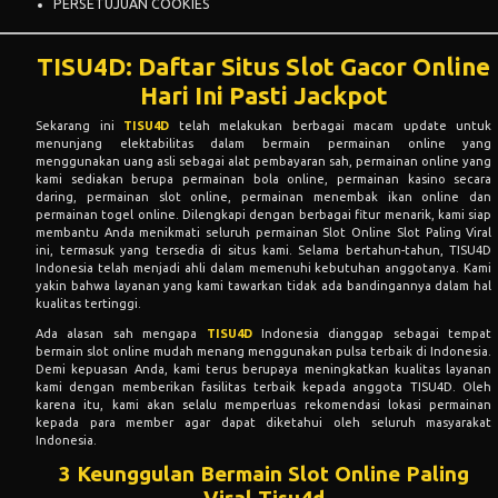
PERSETUJUAN COOKIES
TISU4D: Daftar Situs Slot Gacor Online
Hari Ini Pasti Jackpot
Sekarang ini
TISU4D
telah melakukan berbagai macam update untuk
menunjang elektabilitas dalam bermain permainan online yang
menggunakan uang asli sebagai alat pembayaran sah, permainan online yang
kami sediakan berupa permainan bola online, permainan kasino secara
daring, permainan slot online, permainan menembak ikan online dan
permainan togel online. Dilengkapi dengan berbagai fitur menarik, kami siap
membantu Anda menikmati seluruh permainan Slot Online Slot Paling Viral
ini, termasuk yang tersedia di situs kami. Selama bertahun-tahun, TISU4D
Indonesia telah menjadi ahli dalam memenuhi kebutuhan anggotanya. Kami
yakin bahwa layanan yang kami tawarkan tidak ada bandingannya dalam hal
kualitas tertinggi.
Ada alasan sah mengapa
TISU4D
Indonesia dianggap sebagai tempat
bermain slot online mudah menang menggunakan pulsa terbaik di Indonesia.
Demi kepuasan Anda, kami terus berupaya meningkatkan kualitas layanan
kami dengan memberikan fasilitas terbaik kepada anggota TISU4D. Oleh
karena itu, kami akan selalu memperluas rekomendasi lokasi permainan
kepada para member agar dapat diketahui oleh seluruh masyarakat
Indonesia.
3 Keunggulan Bermain Slot Online Paling