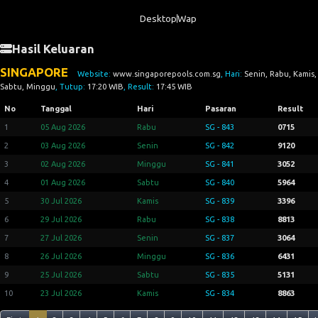
Desktop
Wap
Hasil Keluaran
SINGAPORE
Website:
www.singaporepools.com.sg
, Hari:
Senin, Rabu, Kamis,
Sabtu, Minggu
, Tutup:
17:20 WIB
, Result:
17:45 WIB
No
Tanggal
Hari
Pasaran
Result
1
05 Aug 2026
Rabu
SG - 843
0715
2
03 Aug 2026
Senin
SG - 842
9120
3
02 Aug 2026
Minggu
SG - 841
3052
4
01 Aug 2026
Sabtu
SG - 840
5964
5
30 Jul 2026
Kamis
SG - 839
3396
6
29 Jul 2026
Rabu
SG - 838
8813
7
27 Jul 2026
Senin
SG - 837
3064
8
26 Jul 2026
Minggu
SG - 836
6431
9
25 Jul 2026
Sabtu
SG - 835
5131
10
23 Jul 2026
Kamis
SG - 834
8863