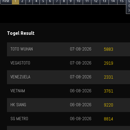
First
1
2
3
4
5
6
7
8
9
10
11
12
13
14
15
(
)
Togel Result
TOTO WUHAN
07-08-2026
5883
VEGASTOTO
07-08-2026
2919
VENEZUELA
07-08-2026
2331
VIETNAM
06-08-2026
3761
HK SIANG
06-08-2026
9220
SG METRO
06-08-2026
8814