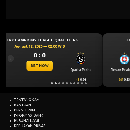
UEFA CHAMPIONS LEAGUE QUALIFIERS
August 12, 2026 — 01:15 WIB
0 : 0
Previous
Ne
BET NOW
Slovan Bratislava
Mjallby
0.5
0.83
-0.5
0.99
TENTANG KAMI
BANTUAN
PERATURAN
INFORMASI BANK
HUBUNGI KAMI
KEBIJAKAN PRIVASI