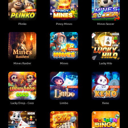
Plinko
Pinoy Mines
Mines Soccer
Mines Raider
Mines
Lucky Hilo
Lucky Drop - Coco
Limbo
Keno