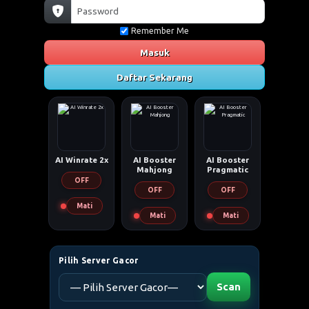
Remember Me
Masuk
Daftar Sekarang
AI Winrate 2x
AI Booster
AI Booster
Mahjong
Pragmatic
OFF
OFF
OFF
Mati
Mati
Mati
Pilih Server Gacor
Scan