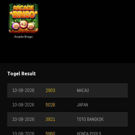
Arcade Bingo
Togel Result
MACAU
09-08-2026
5562
JAPAN
09-08-2026
9662
TOTO BANGKOK
09-08-2026
8313
HONDA POOLS
09-08-2026
1382