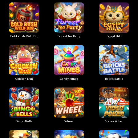
Gold Rush: Wild Dig
Forest Tea Party
Egypt Hilo
Chicken Run
Candy Mines
Bricks Battle
Bingo Bells
Wheel
Video Poker