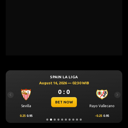
SPAIN LA LIGA
August 16, 2026 — 02:30 WIB
0 : 0
Previous
Next
BET NOW
Sevilla
Rayo Vallecano
0.25
0.95
-0.25
0.95