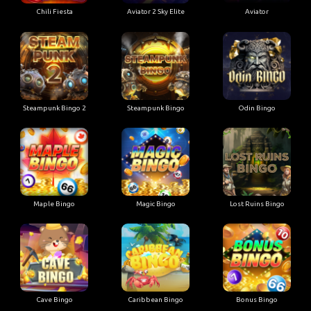
Chili Fiesta
Aviator 2 Sky Elite
Aviator
Steampunk Bingo 2
Steampunk Bingo
Odin Bingo
Maple Bingo
Magic Bingo
Lost Ruins Bingo
Cave Bingo
Caribbean Bingo
Bonus Bingo