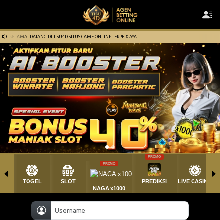
SELAMAT DATANG DI TISU4D SITUS GAME ONLINE TERPERCAYA
PROMO
PROMO
TOGEL
SLOT
PREDIKSI
LIVE CASINO
NAGA x1000