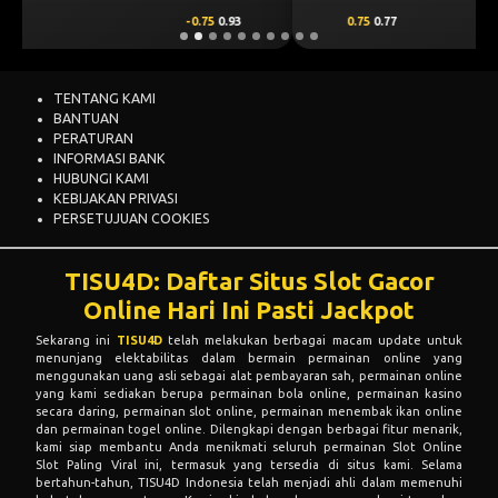
0.75
0.77
-0.75
-0.95
TENTANG KAMI
BANTUAN
PERATURAN
INFORMASI BANK
HUBUNGI KAMI
KEBIJAKAN PRIVASI
PERSETUJUAN COOKIES
TISU4D: Daftar Situs Slot Gacor
Online Hari Ini Pasti Jackpot
Sekarang ini
TISU4D
telah melakukan berbagai macam update untuk
menunjang elektabilitas dalam bermain permainan online yang
menggunakan uang asli sebagai alat pembayaran sah, permainan online
yang kami sediakan berupa permainan bola online, permainan kasino
secara daring, permainan slot online, permainan menembak ikan online
dan permainan togel online. Dilengkapi dengan berbagai fitur menarik,
kami siap membantu Anda menikmati seluruh permainan Slot Online
Slot Paling Viral ini, termasuk yang tersedia di situs kami. Selama
bertahun-tahun, TISU4D Indonesia telah menjadi ahli dalam memenuhi