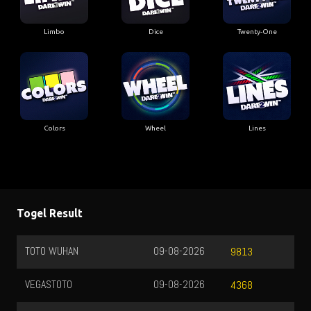
Limbo
Dice
Twenty-One
Colors
Wheel
Lines
Togel Result
09-08-2026
MACAU
9813
09-08-2026
JAPAN
4368