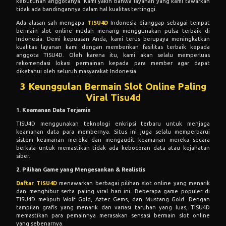
kebutuhan anggotanya. Kami yakin bahwa layanan yang kami tawarkan
tidak ada bandingannya dalam hal kualitas tertinggi.
Ada alasan sah mengapa
TISU4D
Indonesia dianggap sebagai tempat
bermain slot online mudah menang menggunakan pulsa terbaik di
Indonesia. Demi kepuasan Anda, kami terus berupaya meningkatkan
kualitas layanan kami dengan memberikan fasilitas terbaik kepada
anggota TISU4D. Oleh karena itu, kami akan selalu memperluas
rekomendasi lokasi permainan kepada para member agar dapat
diketahui oleh seluruh masyarakat Indonesia.
3 Keunggulan Bermain Slot Online Paling
Viral Tisu4d
1. Keamanan Data Terjamin
TISU4D menggunakan teknologi enkripsi terbaru untuk menjaga
keamanan data para membernya. Situs ini juga selalu memperbarui
sistem keamanan mereka dan mengaudit keamanan mereka secara
berkala untuk memastikan tidak ada kebocoran data atau kejahatan
siber.
2. Pilihan Game yang Mengesankan & Realistis
Daftar TISU4D
menawarkan berbagai pilihan slot online yang menarik
dan menghibur serta paling viral hari ini. Beberapa game populer di
TISU4D meliputi Wolf Gold, Aztec Gems, dan Mustang Gold. Dengan
tampilan grafis yang menarik dan variasi taruhan yang luas, TISU4D
memastikan para pemainnya merasakan sensasi bermain slot online
yang sebenarnya.