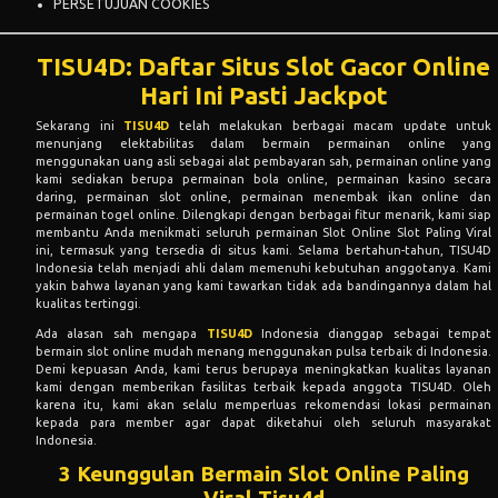
PERSETUJUAN COOKIES
TISU4D: Daftar Situs Slot Gacor Online
Hari Ini Pasti Jackpot
Sekarang ini
TISU4D
telah melakukan berbagai macam update untuk
menunjang elektabilitas dalam bermain permainan online yang
menggunakan uang asli sebagai alat pembayaran sah, permainan online yang
kami sediakan berupa permainan bola online, permainan kasino secara
daring, permainan slot online, permainan menembak ikan online dan
permainan togel online. Dilengkapi dengan berbagai fitur menarik, kami siap
membantu Anda menikmati seluruh permainan Slot Online Slot Paling Viral
ini, termasuk yang tersedia di situs kami. Selama bertahun-tahun, TISU4D
Indonesia telah menjadi ahli dalam memenuhi kebutuhan anggotanya. Kami
yakin bahwa layanan yang kami tawarkan tidak ada bandingannya dalam hal
kualitas tertinggi.
Ada alasan sah mengapa
TISU4D
Indonesia dianggap sebagai tempat
bermain slot online mudah menang menggunakan pulsa terbaik di Indonesia.
Demi kepuasan Anda, kami terus berupaya meningkatkan kualitas layanan
kami dengan memberikan fasilitas terbaik kepada anggota TISU4D. Oleh
karena itu, kami akan selalu memperluas rekomendasi lokasi permainan
kepada para member agar dapat diketahui oleh seluruh masyarakat
Indonesia.
3 Keunggulan Bermain Slot Online Paling