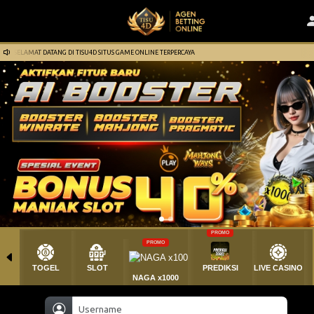
SELAMAT DATANG DI TISU4D SITUS GAME ONLINE TERPERCAYA
PROMO
PROMO
TOGEL
SLOT
PREDIKSI
LIVE CASINO
NAGA x1000