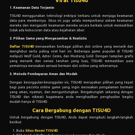
Viral Tisu4d
1. Keamanan Data Terjamin
TISU4D menggunakan teknologi enkripsi terbaru untuk menjaga keamanan
data para membernya. Situs ini juga selalu memperbarui sistem keamanan
mereka dan mengaudit keamanan mereka secara berkala untuk memastikan
tidak ada kebocoran data atau kejahatan siber.
2. Pilihan Game yang Mengesankan & Realistis
Daftar TISU4D
menawarkan berbagai pilihan slot online yang menarik dan
menghibur serta paling viral hari ini. Beberapa game populer di TISU4D
meliputi Wolf Gold, Aztec Gems, dan Mustang Gold. Dengan tampilan grafis
yang menarik dan variasi taruhan yang luas, TISU4D memastikan para
pemainnya merasakan sensasi bermain slot online yang sebenarnya.
3. Metode Pembayaran Aman dan Mudah
Dengan keunggulan-keunggulan ini, TISU4D merupakan pilihan yang tepat
bagi para pecinta online game yang ingin merasakan pengalaman bermain
yang aman, nyaman, dan menguntungkan. Bergabunglah sekarang dengan
TISU4D dan nikmati bagaimana anda menghasilkan penghasilan begitu
mudah hanya di TISU4D.
Cara Bergabung dengan TISU4D
Untuk bergabung dengan TISU4D, Anda dapat mengikuti langkah-langkah
berikut:
Buka
Situs Resmi TISU4D