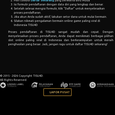
Pilih tombol
Daftar Sekarang
yang berwarna Biru Muda
Isi formulir pendaftaran dengan data diri yang lengkap dan benar.
Setelah selesai mengisi formulir, klik "Daftar" untuk menyelesaikan
proses pendaftaran.
Jika akun Anda sudah aktif, lakukan setor dana untuk mulai bermain.
Silakan nikmati pengalaman bermain online game paling viral di
Indonesia TISU4D
Proses pendaftaran di TISU4D sangat mudah dan cepat. Dengan
menyelesaikan proses pendaftaran, Anda dapat menikmati berbagai pilihan
slot online paling viral di Indonesia dan berkesempatan untuk meraih
penghasilan yang besar. Jadi, jangan ragu untuk daftar TISU4D sekarang!
© 2015 - 2026 Copyright TISU4D.
All Rights Reserved.
LAPOR PUSAT