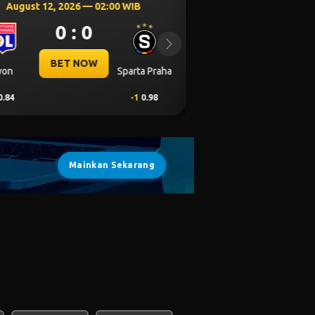
August 11, 2026 — 22:59 WIB
0 : 0
Next
BET NOW
Union Saint-
 Glimt
Gilloise
5
0.77
-0.75
-0.95
Mainkan Sekarang