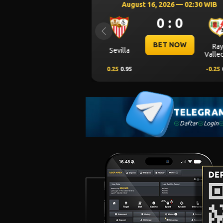
August 12, 2026 — 01:30 WIB
0 : 0
Previous
BET NOW
SK Sturm
Fener
Graz
-0.5
0.95
0.5
0
TELEGRA
Daftar
Login