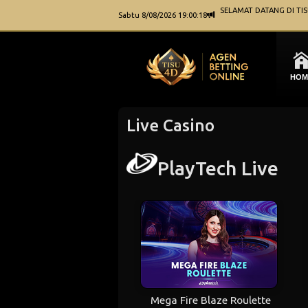
SELAMAT DATANG DI TI
Sabtu 8/08/2026 19:00:20
HOM
Live Casino
PlayTech Live
Mega Fire Blaze Roulette