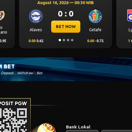
August 12, 2026 — 01:15 WIB
0 : 0
BET NOW
Slovan
bahce
Mjallby
Bodo
Bratislava
.87
0.5
0.83
-0.5
0.99
0.7
M BET
Deposit
Withdraw
Bet
Bank Lokal