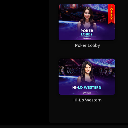
Poker Lobby
Hi-Lo Western