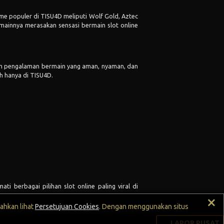
ame populer di TISU4D meliputi Wolf Gold, Aztec
mainnya merasakan sensasi bermain slot online
kan pengalaman bermain yang aman, nyaman, dan
 hanya di TISU4D.
berbagai pilihan slot online paling viral di
×
ahkan lihat
Persetujuan Cookies
. Dengan menggunakan situs
LAPOR PUSAT