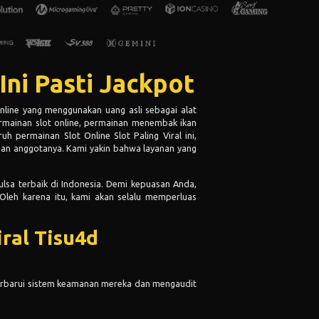
Ini Pasti Jackpot
line yang menggunakan uang asli sebagai alat
ermainan slot online, permainan menembak ikan
 permainan Slot Online Slot Paling Viral ini,
han anggotanya. Kami yakin bahwa layanan yang
sa terbaik di Indonesia. Demi kepuasan Anda,
Oleh karena itu, kami akan selalu memperluas
ral Tisu4d
perbarui sistem keamanan mereka dan mengaudit