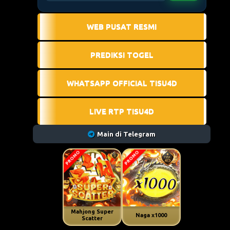
WEB PUSAT RESMI
PREDIKSI TOGEL
WHATSAPP OFFICIAL TISU4D
LIVE RTP TISU4D
Main di Telegram
PROMO
PROMO
Mahjong Super
Naga x1000
Scatter