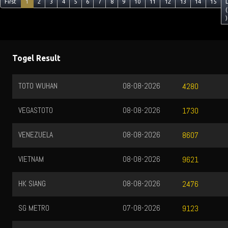
First
1
2
3
4
5
6
7
8
9
10
11
12
13
14
15
(
)
Togel Result
TOTO WUHAN
08-08-2026
MAC
4280
VEGASTOTO
08-08-2026
JAP
1730
VENEZUELA
08-08-2026
TOT
8607
VIETNAM
08-08-2026
HON
9621
HK SIANG
08-08-2026
QAT
2476
SG METRO
07-08-2026
TOT
9123