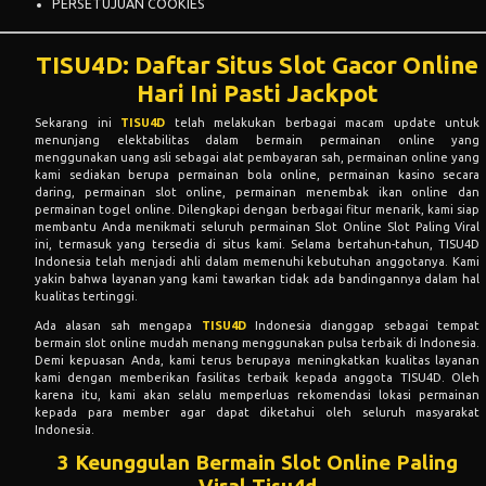
PERSETUJUAN COOKIES
TISU4D: Daftar Situs Slot Gacor Online
Hari Ini Pasti Jackpot
Sekarang ini
TISU4D
telah melakukan berbagai macam update untuk
menunjang elektabilitas dalam bermain permainan online yang
menggunakan uang asli sebagai alat pembayaran sah, permainan online yang
kami sediakan berupa permainan bola online, permainan kasino secara
daring, permainan slot online, permainan menembak ikan online dan
permainan togel online. Dilengkapi dengan berbagai fitur menarik, kami siap
membantu Anda menikmati seluruh permainan Slot Online Slot Paling Viral
ini, termasuk yang tersedia di situs kami. Selama bertahun-tahun, TISU4D
Indonesia telah menjadi ahli dalam memenuhi kebutuhan anggotanya. Kami
yakin bahwa layanan yang kami tawarkan tidak ada bandingannya dalam hal
kualitas tertinggi.
Ada alasan sah mengapa
TISU4D
Indonesia dianggap sebagai tempat
bermain slot online mudah menang menggunakan pulsa terbaik di Indonesia.
Demi kepuasan Anda, kami terus berupaya meningkatkan kualitas layanan
kami dengan memberikan fasilitas terbaik kepada anggota TISU4D. Oleh
karena itu, kami akan selalu memperluas rekomendasi lokasi permainan
kepada para member agar dapat diketahui oleh seluruh masyarakat
Indonesia.
3 Keunggulan Bermain Slot Online Paling