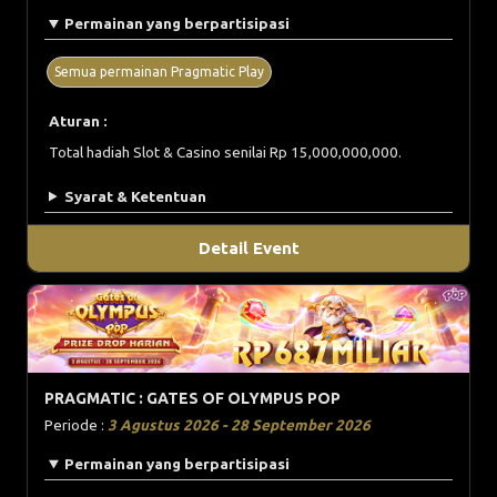
Permainan yang berpartisipasi
Semua permainan Pragmatic Play
Aturan :
Total hadiah Slot & Casino senilai Rp 15,000,000,000.
Syarat & Ketentuan
Detail Event
PRAGMATIC : GATES OF OLYMPUS POP
Periode :
3 Agustus 2026 - 28 September 2026
Permainan yang berpartisipasi