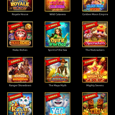
Royale House
Wild Calavera
Golden Moon Empire
Neko Riches
Spirit of the Sea
The Nutcrackers
Ranger Showdown
The Maya Myth
Mighty Sevens