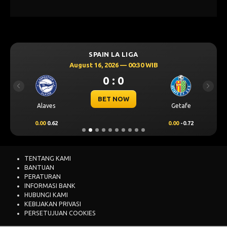
SPAIN LA LIGA
August 16, 2026 — 00:30 WIB
0 : 0
Previous
Next
BET NOW
Alaves
Getafe
0.00
0.62
0.00
-0.72
TENTANG KAMI
BANTUAN
PERATURAN
INFORMASI BANK
HUBUNGI KAMI
KEBIJAKAN PRIVASI
PERSETUJUAN COOKIES