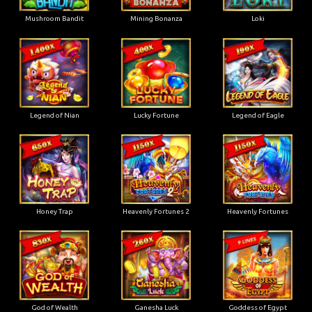
Mushroom Bandit
Mining Bonanza
Loki
Legend of Nian
Lucky Fortune
Legend of Eagle
Honey Trap
Heavenly Fortunes 2
Heavenly Fortunes
God of Wealth
Ganesha Luck
Goddess of Egypt