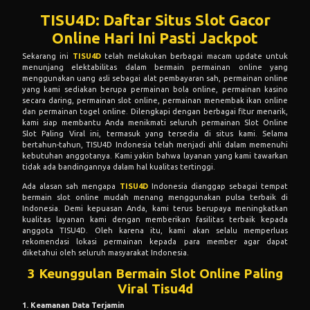
TISU4D: Daftar Situs Slot Gacor
Online Hari Ini Pasti Jackpot
Sekarang ini
TISU4D
telah melakukan berbagai macam update untuk
menunjang elektabilitas dalam bermain permainan online yang
menggunakan uang asli sebagai alat pembayaran sah, permainan online
yang kami sediakan berupa permainan bola online, permainan kasino
secara daring, permainan slot online, permainan menembak ikan online
dan permainan togel online. Dilengkapi dengan berbagai fitur menarik,
kami siap membantu Anda menikmati seluruh permainan Slot Online
Slot Paling Viral ini, termasuk yang tersedia di situs kami. Selama
bertahun-tahun, TISU4D Indonesia telah menjadi ahli dalam memenuhi
kebutuhan anggotanya. Kami yakin bahwa layanan yang kami tawarkan
tidak ada bandingannya dalam hal kualitas tertinggi.
Ada alasan sah mengapa
TISU4D
Indonesia dianggap sebagai tempat
bermain slot online mudah menang menggunakan pulsa terbaik di
Indonesia. Demi kepuasan Anda, kami terus berupaya meningkatkan
kualitas layanan kami dengan memberikan fasilitas terbaik kepada
anggota TISU4D. Oleh karena itu, kami akan selalu memperluas
rekomendasi lokasi permainan kepada para member agar dapat
diketahui oleh seluruh masyarakat Indonesia.
3 Keunggulan Bermain Slot Online Paling
Viral Tisu4d
1. Keamanan Data Terjamin