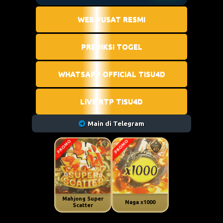
WEB PUSAT RESMI
PREDIKSI TOGEL
WHATSAPP OFFICIAL TISU4D
LIVE RTP TISU4D
Main di Telegram
PROMO
PROMO
Mahjong Super
Naga x1000
Scatter
Desktop
Wap