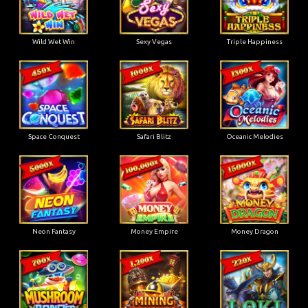
Wild Wet Win
Sexy Vegas
Triple Happiness
Space Conquest
Safari Blitz
Oceanic Melodies
Neon Fantasy
Money Empire
Money Dragon